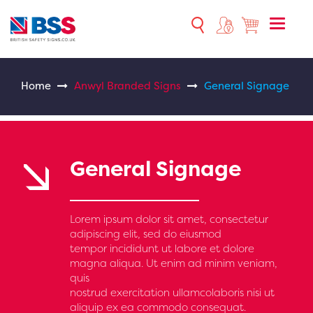
Toggle
naviga
Home
Anwyl Branded Signs
General Signage
General Signage
Lorem ipsum dolor sit amet, consectetur
adipiscing elit, sed do eiusmod
tempor incididunt ut labore et dolore
magna aliqua. Ut enim ad minim veniam,
quis
nostrud exercitation ullamcolaboris nisi ut
aliquip ex ea commodo consequat.